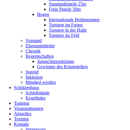
Standardpistole 25m
Freie Pistole 50m
Bogen
Internationale Bedingungen
Turniere im Freien
Turniere in der Halle
Turniere im Feld
Vorstand
Ehrenmitglieder
Chronik
Regentschaften
Jungschützenkönige
Gewinner des Königstellers
Jugend
Inklusion
Mitglied werden
Schützenhaus
Schießstände
Kegelbahn
Training
Veranstaltungen
Aktuelles
Termine
Kontakt
Impressum