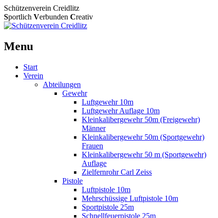
Schützenverein Creidlitz
S
portlich
V
erbunden
C
reativ
Menu
Skip
Start
to
Verein
content
Abteilungen
Gewehr
Luftgewehr 10m
Luftgewehr Auflage 10m
Kleinkalibergewehr 50m (Freigewehr)
Männer
Kleinkalibergewehr 50m (Sportgewehr)
Frauen
Kleinkalibergewehr 50 m (Sportgewehr)
Auflage
Zielfernrohr Carl Zeiss
Pistole
Luftpistole 10m
Mehrschüssige Luftpistole 10m
Sportpistole 25m
Schnellfeuerpistole 25m