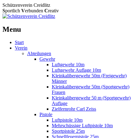
Schützenverein Creidlitz
S
portlich
V
erbunden
C
reativ
Menu
Skip
Start
to
Verein
content
Abteilungen
Gewehr
Luftgewehr 10m
Luftgewehr Auflage 10m
Kleinkalibergewehr 50m (Freigewehr)
Männer
Kleinkalibergewehr 50m (Sportgewehr)
Frauen
Kleinkalibergewehr 50 m (Sportgewehr)
Auflage
Zielfernrohr Carl Zeiss
Pistole
Luftpistole 10m
Mehrschüssige Luftpistole 10m
Sportpistole 25m
Schnellfeuerpistole 25m