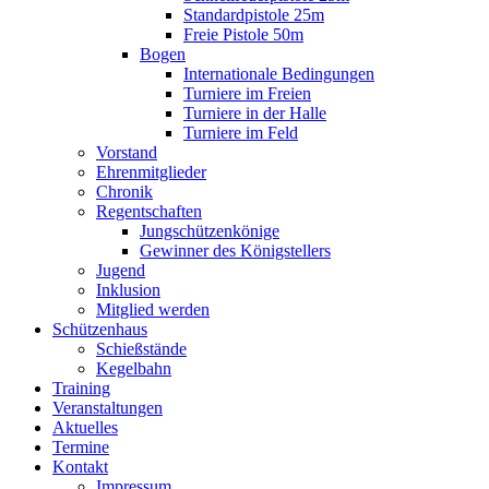
Standardpistole 25m
Freie Pistole 50m
Bogen
Internationale Bedingungen
Turniere im Freien
Turniere in der Halle
Turniere im Feld
Vorstand
Ehrenmitglieder
Chronik
Regentschaften
Jungschützenkönige
Gewinner des Königstellers
Jugend
Inklusion
Mitglied werden
Schützenhaus
Schießstände
Kegelbahn
Training
Veranstaltungen
Aktuelles
Termine
Kontakt
Impressum