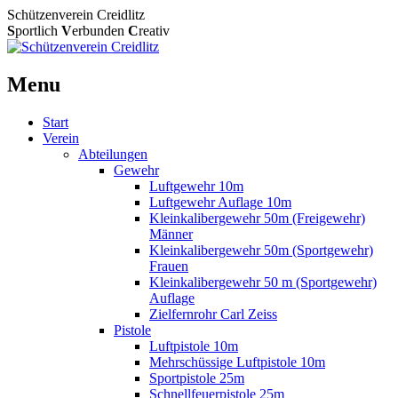
Schützenverein Creidlitz
S
portlich
V
erbunden
C
reativ
Menu
Skip
Start
to
Verein
content
Abteilungen
Gewehr
Luftgewehr 10m
Luftgewehr Auflage 10m
Kleinkalibergewehr 50m (Freigewehr)
Männer
Kleinkalibergewehr 50m (Sportgewehr)
Frauen
Kleinkalibergewehr 50 m (Sportgewehr)
Auflage
Zielfernrohr Carl Zeiss
Pistole
Luftpistole 10m
Mehrschüssige Luftpistole 10m
Sportpistole 25m
Schnellfeuerpistole 25m