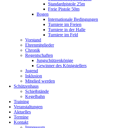
Standardpistole 25m
Freie Pistole 50m
Bogen
Internationale Bedingungen
Turniere im Freien
Turniere in der Halle
Turniere im Feld
Vorstand
Ehrenmitglieder
Chronik
Regentschaften
Jungschützenkönige
Gewinner des Königstellers
Jugend
Inklusion
Mitglied werden
Schützenhaus
Schießstände
Kegelbahn
Training
Veranstaltungen
Aktuelles
Termine
Kontakt
Impressum